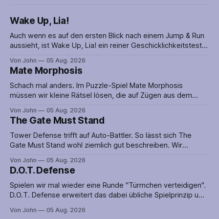
Wake Up, Lia!
Auch wenn es auf den ersten Blick nach einem Jump & Run
aussieht, ist Wake Up, Lia! ein reiner Geschicklichkeitstest.
Lia muss nämlich geschickt über die vielen Fallen hüpfen
Von John
05 Aug. 2026
oder ihnen im rechten Moment ausweichen, um den
Mate Morphosis
Abschnitt erfolgreich abzuschließen. Timing ist alles! Die
Puzzles werden mit einer netten Geschichte
Schach mal anders. Im Puzzle-Spiel Mate Morphosis
müssen wir kleine Rätsel lösen, die auf Zügen aus dem
Spiel der Spiele aufbauen. Man sollte also nicht nur gut im
Von John
05 Aug. 2026
Rätsellösen sein, sondern auch ein wenig Ahnung von
The Gate Must Stand
Schach haben. Zwar lässt sich Mate Morphosis auch ohne
diese spielen, in dem
Tower Defense trifft auf Auto-Battler. So lässt sich The
Gate Must Stand wohl ziemlich gut beschreiben. Wir
platzieren also nicht nur Verteidigungsanlagen, sondern
Von John
05 Aug. 2026
greifen auch aktiv in das Geschehen ein, indem wir unsere
D.O.T. Defense
Metzger-Ausbildung an den Feind bringen. Nun könnte aber
genau das dafür sorgen, dass die Verteidigung
Spielen wir mal wieder eine Runde "Türmchen verteidigen".
D.O.T. Defense erweitert das dabei übliche Spielprinzip um
eine große. offene Karte auf der es mehrere Wege zum Ziel
Von John
05 Aug. 2026
gibt. So ist selten klar, aus welcher Richtung der Angriff auf