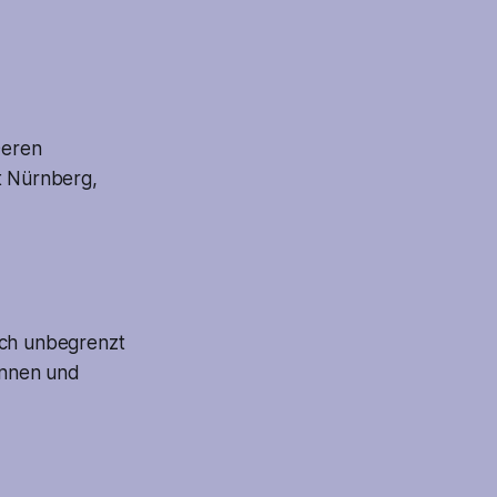
Deren
st Nürnberg,
ich unbegrenzt
ennen und