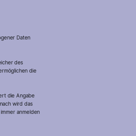
ogener Daten
eicher des
ermöglichen die
rdert die Angabe
anach wird das
t immer anmelden