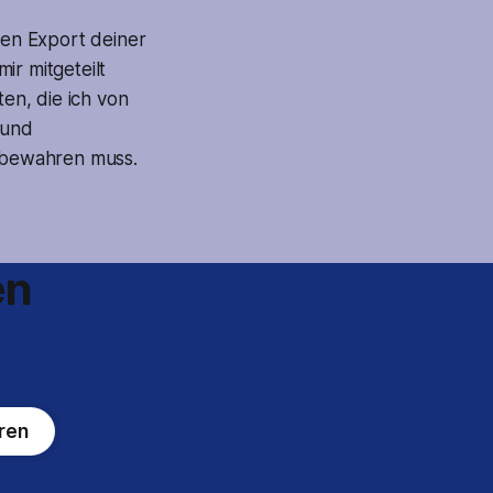
en Export deiner
ir mitgeteilt
en, die ich von
rund
ufbewahren muss.
en
ren