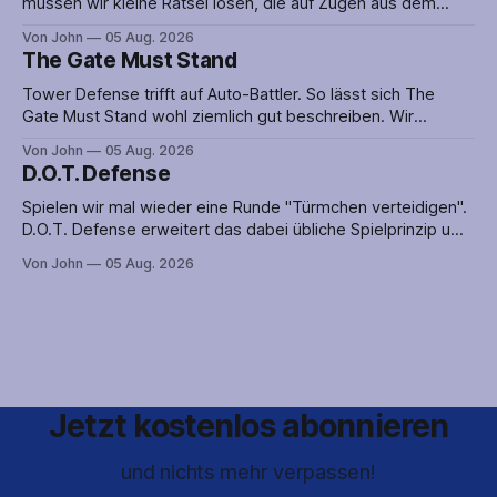
müssen wir kleine Rätsel lösen, die auf Zügen aus dem
Spiel der Spiele aufbauen. Man sollte also nicht nur gut im
Von John
05 Aug. 2026
Rätsellösen sein, sondern auch ein wenig Ahnung von
The Gate Must Stand
Schach haben. Zwar lässt sich Mate Morphosis auch ohne
diese spielen, in dem
Tower Defense trifft auf Auto-Battler. So lässt sich The
Gate Must Stand wohl ziemlich gut beschreiben. Wir
platzieren also nicht nur Verteidigungsanlagen, sondern
Von John
05 Aug. 2026
greifen auch aktiv in das Geschehen ein, indem wir unsere
D.O.T. Defense
Metzger-Ausbildung an den Feind bringen. Nun könnte aber
genau das dafür sorgen, dass die Verteidigung
Spielen wir mal wieder eine Runde "Türmchen verteidigen".
D.O.T. Defense erweitert das dabei übliche Spielprinzip um
eine große. offene Karte auf der es mehrere Wege zum Ziel
Von John
05 Aug. 2026
gibt. So ist selten klar, aus welcher Richtung der Angriff auf
uns zukommen wird. Verteidigungsanlagen nur an einer
Route
Jetzt kostenlos abonnieren
und nichts mehr verpassen!