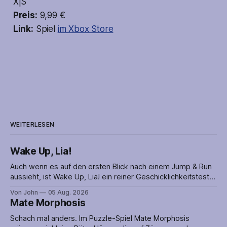
X|S
Preis:
9,99 €
Link:
Spiel
im Xbox Store
WEITERLESEN
Wake Up, Lia!
Auch wenn es auf den ersten Blick nach einem Jump & Run
aussieht, ist Wake Up, Lia! ein reiner Geschicklichkeitstest.
Lia muss nämlich geschickt über die vielen Fallen hüpfen
Von John
05 Aug. 2026
oder ihnen im rechten Moment ausweichen, um den
Mate Morphosis
Abschnitt erfolgreich abzuschließen. Timing ist alles! Die
Puzzles werden mit einer netten Geschichte
Schach mal anders. Im Puzzle-Spiel Mate Morphosis