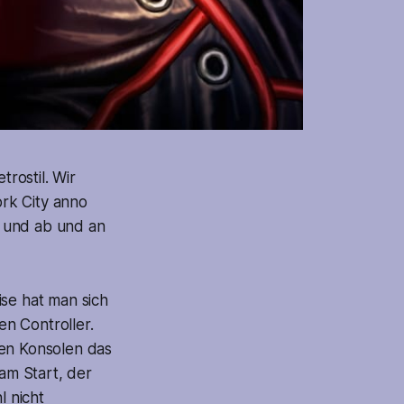
rostil. Wir
rk City anno
er und ab und an
ise hat man sich
n Controller.
den Konsolen das
 am Start, der
l nicht