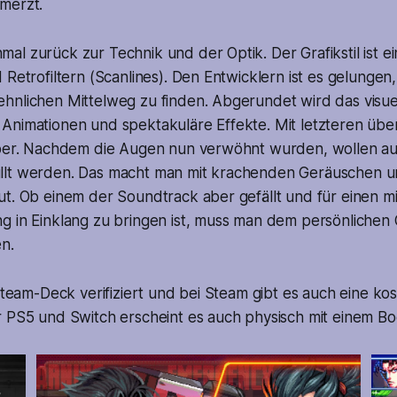
merzt.
l zurück zur Technik und der Optik. Der Grafikstil ist e
 Retrofiltern (Scanlines). Den Entwicklern ist es gelungen
hnlichen Mittelweg zu finden. Abgerundet wird das visuel
Animationen und spektakuläre Effekte. Mit letzteren übe
aber. Nachdem die Augen nun verwöhnt wurden, wollen au
lt werden. Das macht man mit krachenden Geräuschen un
ut. Ob einem der Soundtrack aber gefällt und für einen m
g in Einklang zu bringen ist, muss man dem persönliche
n.
 Steam-Deck verifiziert und bei Steam gibt es auch eine k
r PS5 und Switch erscheint es auch physisch mit einem Bo