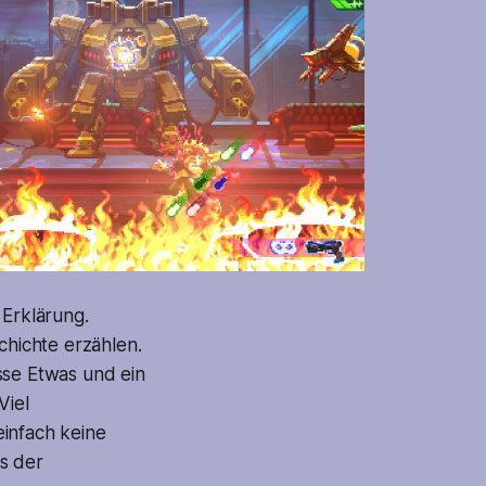
 Erklärung.
hichte erzählen.
sse Etwas und ein
Viel
einfach keine
s der