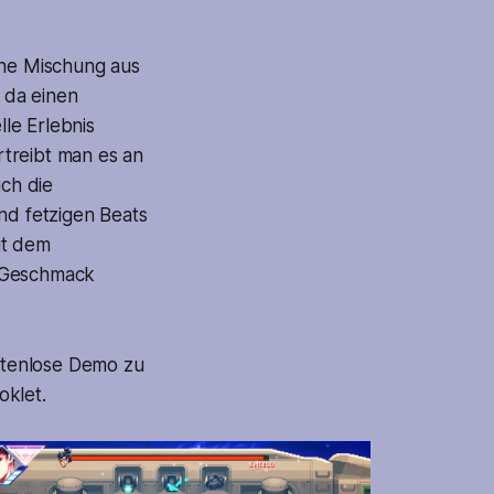
ine Mischung aus
, da einen
le Erlebnis
rtreibt man es an
ch die
d fetzigen Beats
it dem
n Geschmack
ostenlose Demo zu
oklet.