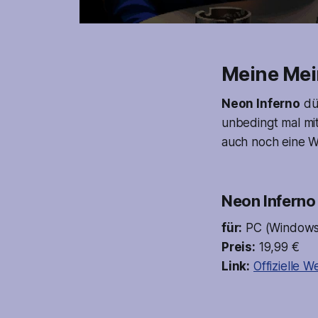
Meine Me
Neon Inferno
dür
unbedingt mal mi
auch noch eine We
Neon Inferno
für:
PC (Windows),
Preis:
19,99 €
Link:
Offizielle W