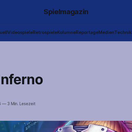
Spielmagazin
uell
Videospiele
Retrospiele
Kolumne
Reportage
Medien
Technik
Inferno
6
—
3 Min. Lesezeit