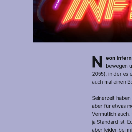
N
eon Infer
bewegen un
2055), in der es 
auch mal einen Bos
Seinerzeit haben 
aber für etwas m
Vermutlich auch, 
ja Standard ist. 
aber leider bei m