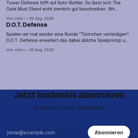
diese spielen, in dem
Tower Defense trifft auf Auto-Battler. So lässt sich The
Gate Must Stand wohl ziemlich gut beschreiben. Wir
platzieren also nicht nur Verteidigungsanlagen, sondern
Von John
05 Aug. 2026
greifen auch aktiv in das Geschehen ein, indem wir unsere
D.O.T. Defense
Metzger-Ausbildung an den Feind bringen. Nun könnte aber
genau das dafür sorgen, dass die Verteidigung
Spielen wir mal wieder eine Runde "Türmchen verteidigen".
D.O.T. Defense erweitert das dabei übliche Spielprinzip um
eine große. offene Karte auf der es mehrere Wege zum Ziel
Von John
05 Aug. 2026
gibt. So ist selten klar, aus welcher Richtung der Angriff auf
uns zukommen wird. Verteidigungsanlagen nur an einer
Route
Jetzt kostenlos abonnieren
und nichts mehr verpassen!
Abonnieren