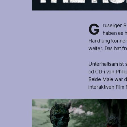
G
ruseliger 
haben es hi
Handlung können 
weiter. Das hat fr
Unterhaltsam ist 
cd CD-i von Phil
Beide Male war d
interaktiven Film 