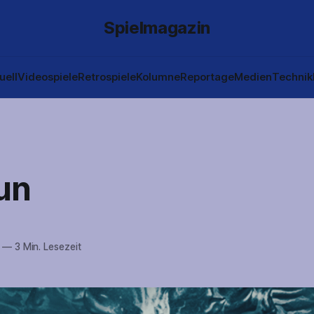
Spielmagazin
uell
Videospiele
Retrospiele
Kolumne
Reportage
Medien
Technik
un
—
3 Min. Lesezeit