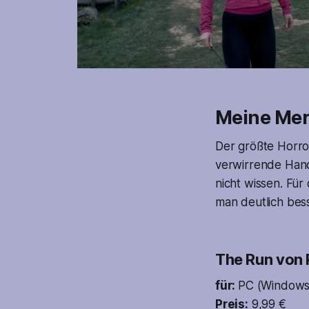
Meine Me
Der größte Horr
verwirrende Hand
nicht wissen. Für
man deutlich bess
The Run von
für:
PC (Window
Preis:
9,99 €