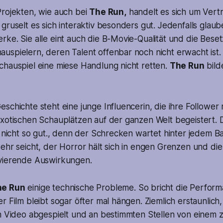
Projekten, wie auch bei
The Run,
handelt es sich um Vertr
gruselt es sich interaktiv besonders gut. Jedenfalls glaub
ke. Sie alle eint auch die B-Movie-Qualität und die Bese
uspielern, deren Talent offenbar noch nicht erwacht ist.
chauspiel eine miese Handlung nicht retten.
The Run
bild
schichte steht eine junge Influencerin, die ihre Follower
xotischen Schauplätzen auf der ganzen Welt begeistert. Do
l nicht so gut., denn der Schrecken wartet hinter jedem B
ehr seicht, der Horror hält sich in engen Grenzen und di
vierende Auswirkungen.
he Run
einige technische Probleme. So bricht die Perfor
r Film bleibt sogar öfter mal hängen. Ziemlich erstaunlich,
in Video abgespielt und an bestimmten Stellen von einem