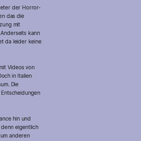
eter der Horror-
en das die
tzung mit
 Anderseits kann
et da leider keine
 mit Videos von
ch in Italien
aum. Die
e Entscheidungen
mance hin und
 denn eigentlich
 zum anderen