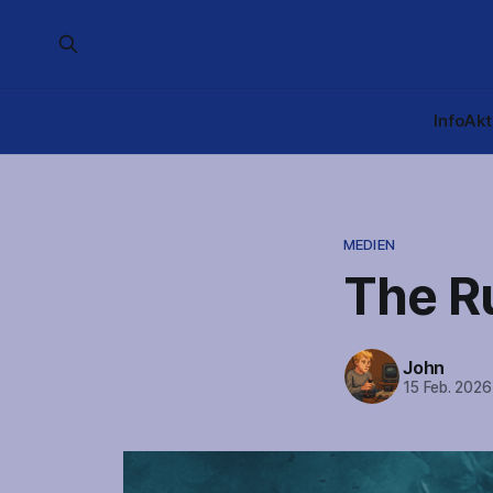
Info
Akt
MEDIEN
The R
John
15 Feb. 2026