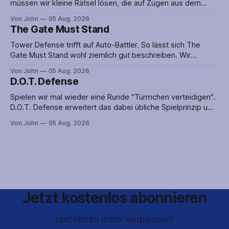
müssen wir kleine Rätsel lösen, die auf Zügen aus dem
Spiel der Spiele aufbauen. Man sollte also nicht nur gut im
Von John
05 Aug. 2026
Rätsellösen sein, sondern auch ein wenig Ahnung von
The Gate Must Stand
Schach haben. Zwar lässt sich Mate Morphosis auch ohne
diese spielen, in dem
Tower Defense trifft auf Auto-Battler. So lässt sich The
Gate Must Stand wohl ziemlich gut beschreiben. Wir
platzieren also nicht nur Verteidigungsanlagen, sondern
Von John
05 Aug. 2026
greifen auch aktiv in das Geschehen ein, indem wir unsere
D.O.T. Defense
Metzger-Ausbildung an den Feind bringen. Nun könnte aber
genau das dafür sorgen, dass die Verteidigung
Spielen wir mal wieder eine Runde "Türmchen verteidigen".
D.O.T. Defense erweitert das dabei übliche Spielprinzip um
eine große. offene Karte auf der es mehrere Wege zum Ziel
Von John
05 Aug. 2026
gibt. So ist selten klar, aus welcher Richtung der Angriff auf
uns zukommen wird. Verteidigungsanlagen nur an einer
Route
Jetzt kostenlos abonnieren
und nichts mehr verpassen!