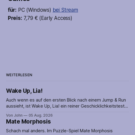
für:
PC (Windows)
bei Stream
Preis:
7,79 € (Early Access)
WEITERLESEN
Wake Up, Lia!
Auch wenn es auf den ersten Blick nach einem Jump & Run
aussieht, ist Wake Up, Lia! ein reiner Geschicklichkeitstest.
Lia muss nämlich geschickt über die vielen Fallen hüpfen
Von John
05 Aug. 2026
oder ihnen im rechten Moment ausweichen, um den
Mate Morphosis
Abschnitt erfolgreich abzuschließen. Timing ist alles! Die
Puzzles werden mit einer netten Geschichte
Schach mal anders. Im Puzzle-Spiel Mate Morphosis