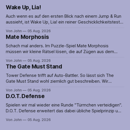
Wake Up, Lia!
Auch wenn es auf den ersten Blick nach einem Jump & Run
aussieht, ist Wake Up, Lia! ein reiner Geschicklichkeitstest.
Lia muss nämlich geschickt über die vielen Fallen hüpfen
Von John
05 Aug. 2026
oder ihnen im rechten Moment ausweichen, um den
Mate Morphosis
Abschnitt erfolgreich abzuschließen. Timing ist alles! Die
Puzzles werden mit einer netten Geschichte
Schach mal anders. Im Puzzle-Spiel Mate Morphosis
müssen wir kleine Rätsel lösen, die auf Zügen aus dem
Spiel der Spiele aufbauen. Man sollte also nicht nur gut im
Von John
05 Aug. 2026
Rätsellösen sein, sondern auch ein wenig Ahnung von
The Gate Must Stand
Schach haben. Zwar lässt sich Mate Morphosis auch ohne
diese spielen, in dem
Tower Defense trifft auf Auto-Battler. So lässt sich The
Gate Must Stand wohl ziemlich gut beschreiben. Wir
platzieren also nicht nur Verteidigungsanlagen, sondern
Von John
05 Aug. 2026
greifen auch aktiv in das Geschehen ein, indem wir unsere
D.O.T. Defense
Metzger-Ausbildung an den Feind bringen. Nun könnte aber
genau das dafür sorgen, dass die Verteidigung
Spielen wir mal wieder eine Runde "Türmchen verteidigen".
D.O.T. Defense erweitert das dabei übliche Spielprinzip um
eine große. offene Karte auf der es mehrere Wege zum Ziel
Von John
05 Aug. 2026
gibt. So ist selten klar, aus welcher Richtung der Angriff auf
uns zukommen wird. Verteidigungsanlagen nur an einer