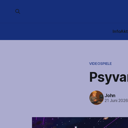
Info
Akt
VIDEOSPIELE
Psyvar
John
21 Juni 202