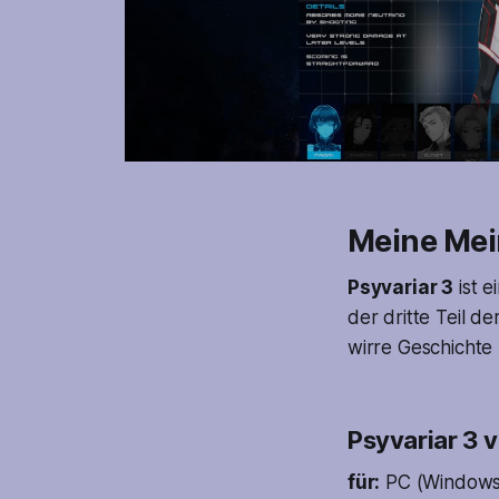
Meine Me
Psyvariar 3
ist e
der dritte Teil d
wirre Geschichte
Psyvariar 3 
für:
PC (Windows),