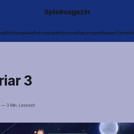
Spielmagazin
uell
Videospiele
Retrospiele
Kolumne
Reportage
Medien
Technik
iar 3
6
—
3 Min. Lesezeit