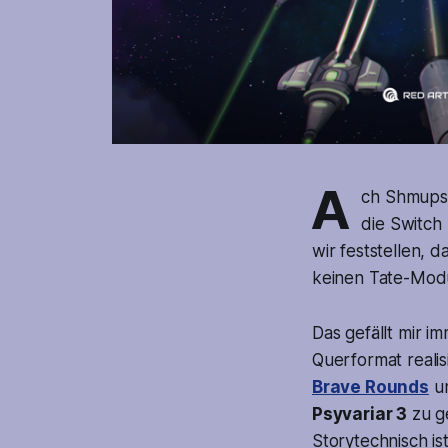
A
ch Shmupsi
die Switch 
wir feststellen, d
keinen Tate-Modu
Das gefällt mir 
Querformat realis
Brave Rounds
un
Psyvariar 3
zu ge
Storytechnisch is