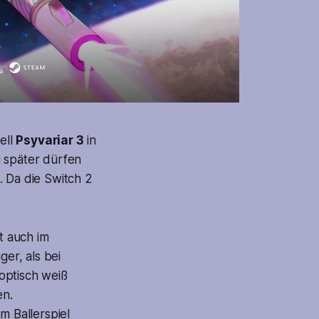
ell
Psyvariar 3
in
g später dürfen
t. Da die Switch 2
t auch im
ger, als bei
optisch weiß
en.
m Ballerspiel