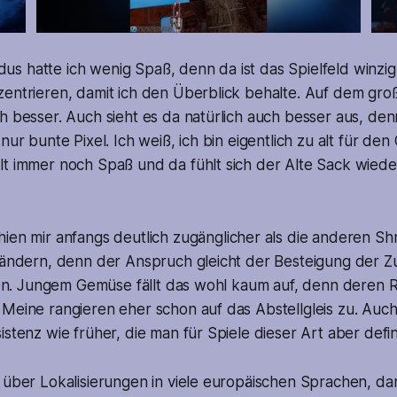
s hatte ich wenig Spaß, denn da ist das Spielfeld winzig
zentrieren, damit ich den Überblick behalte. Auf dem gro
h besser. Auch sieht es da natürlich auch besser aus, de
nur bunte Pixel. Ich weiß, ich bin eigentlich zu alt für den
lt immer noch Spaß und da fühlt sich der Alte Sack wied
ien mir anfangs deutlich zugänglicher als die anderen Sh
 ändern, denn der Anspruch gleicht der Besteigung der Zug
sten. Jungem Gemüse fällt das wohl kaum auf, denn deren R
Meine rangieren eher schon auf das Abstellgleis zu. Auch
istenz wie früher, die man für Spiele dieser Art aber defin
 über Lokalisierungen in viele europäischen Sprachen, da