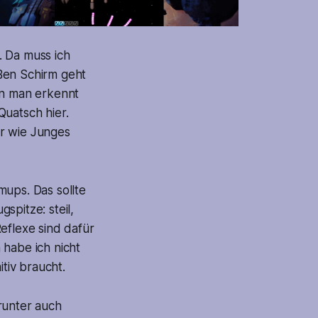
. Da muss ich
ßen Schirm geht
nn man erkennt
 Quatsch hier.
er wie Junges
mups. Das sollte
spitze: steil,
eflexe sind dafür
 habe ich nicht
itiv braucht.
runter auch