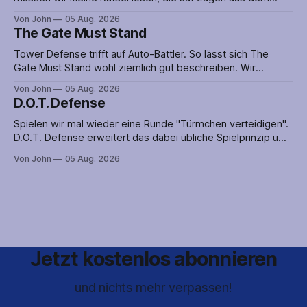
Spiel der Spiele aufbauen. Man sollte also nicht nur gut im
Von John
05 Aug. 2026
Rätsellösen sein, sondern auch ein wenig Ahnung von
The Gate Must Stand
Schach haben. Zwar lässt sich Mate Morphosis auch ohne
diese spielen, in dem
Tower Defense trifft auf Auto-Battler. So lässt sich The
Gate Must Stand wohl ziemlich gut beschreiben. Wir
platzieren also nicht nur Verteidigungsanlagen, sondern
Von John
05 Aug. 2026
greifen auch aktiv in das Geschehen ein, indem wir unsere
D.O.T. Defense
Metzger-Ausbildung an den Feind bringen. Nun könnte aber
genau das dafür sorgen, dass die Verteidigung
Spielen wir mal wieder eine Runde "Türmchen verteidigen".
D.O.T. Defense erweitert das dabei übliche Spielprinzip um
eine große. offene Karte auf der es mehrere Wege zum Ziel
Von John
05 Aug. 2026
gibt. So ist selten klar, aus welcher Richtung der Angriff auf
uns zukommen wird. Verteidigungsanlagen nur an einer
Route
Jetzt kostenlos abonnieren
und nichts mehr verpassen!