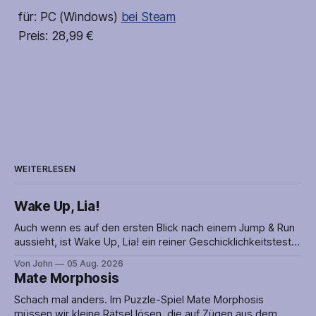
für: PC (Windows)
bei Steam
Preis: 28,99 €
WEITERLESEN
Wake Up, Lia!
Auch wenn es auf den ersten Blick nach einem Jump & Run
aussieht, ist Wake Up, Lia! ein reiner Geschicklichkeitstest.
Lia muss nämlich geschickt über die vielen Fallen hüpfen
Von John
05 Aug. 2026
oder ihnen im rechten Moment ausweichen, um den
Mate Morphosis
Abschnitt erfolgreich abzuschließen. Timing ist alles! Die
Puzzles werden mit einer netten Geschichte
Schach mal anders. Im Puzzle-Spiel Mate Morphosis
müssen wir kleine Rätsel lösen, die auf Zügen aus dem