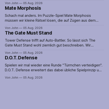
Lia muss nämlich geschickt über die vielen Fallen hüpfen
Von John
05 Aug. 2026
oder ihnen im rechten Moment ausweichen, um den
Mate Morphosis
Abschnitt erfolgreich abzuschließen. Timing ist alles! Die
Puzzles werden mit einer netten Geschichte
Schach mal anders. Im Puzzle-Spiel Mate Morphosis
müssen wir kleine Rätsel lösen, die auf Zügen aus dem
Spiel der Spiele aufbauen. Man sollte also nicht nur gut im
Von John
05 Aug. 2026
Rätsellösen sein, sondern auch ein wenig Ahnung von
The Gate Must Stand
Schach haben. Zwar lässt sich Mate Morphosis auch ohne
diese spielen, in dem
Tower Defense trifft auf Auto-Battler. So lässt sich The
Gate Must Stand wohl ziemlich gut beschreiben. Wir
platzieren also nicht nur Verteidigungsanlagen, sondern
Von John
05 Aug. 2026
greifen auch aktiv in das Geschehen ein, indem wir unsere
D.O.T. Defense
Metzger-Ausbildung an den Feind bringen. Nun könnte aber
genau das dafür sorgen, dass die Verteidigung
Spielen wir mal wieder eine Runde "Türmchen verteidigen".
D.O.T. Defense erweitert das dabei übliche Spielprinzip um
eine große. offene Karte auf der es mehrere Wege zum Ziel
Von John
05 Aug. 2026
gibt. So ist selten klar, aus welcher Richtung der Angriff auf
uns zukommen wird. Verteidigungsanlagen nur an einer
Route